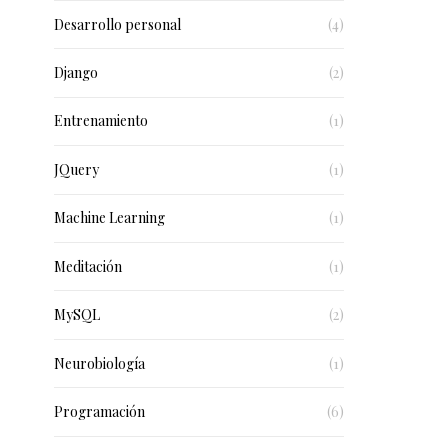
Desarrollo personal
(4)
Django
(2)
Entrenamiento
(1)
JQuery
(1)
Machine Learning
(1)
Meditación
(1)
MySQL
(2)
Neurobiología
(1)
Programación
(6)