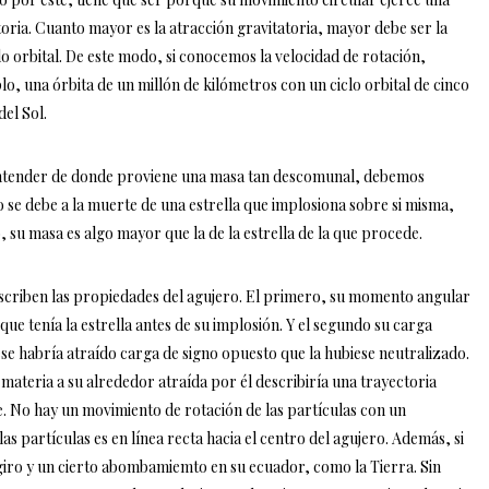
toria. Cuanto mayor es la atracción gravitatoria, mayor debe ser la
lo orbital. De este modo, si conocemos la velocidad de rotación,
, una órbita de un millón de kilómetros con un ciclo orbital de cinco
del Sol.
entender de donde proviene una masa tan descomunal, debemos
 se debe a la muerte de una estrella que implosiona sobre si misma,
 su masa es algo mayor que la de la estrella de la que procede.
scriben las propiedades del agujero. El primero, su momento angular
 que tenía la estrella antes de su implosión. Y el segundo su carga
ese habría atraído carga de signo opuesto que la hubiese neutralizado.
 materia a su alrededor atraída por él describiría una trayectoria
. No hay un movimiento de rotación de las partículas con un
s partículas es en línea recta hacia el centro del agujero. Además, si
 giro y un cierto abombamiemto en su ecuador, como la Tierra. Sin