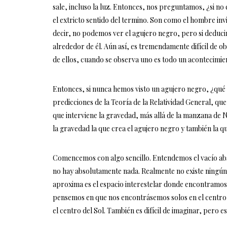
sale, incluso la luz. Entonces, nos preguntamos, ¿si 
el extricto sentido del termino. Son como el hombre inv
decir, no podemos ver el agujero negro, pero si deduc
alrededor de él. Aún así, es tremendamente difícil de o
de ellos, cuando se observa uno es todo un acontecimien
Entonces, si nunca hemos visto un agujero negro, ¿qué n
predicciones de la Teoría de la Relatividad General, qu
que interviene la gravedad, más allá de la manzana de
la gravedad la que crea el agujero negro y también la
Comencemos con algo sencillo. Entendemos el vacío abso
no hay absolutamente nada. Realmente no existe ningún l
aproxima es el espacio interestelar donde encontramos u
pensemos en que nos encontrásemos solos en el centro d
el centro del Sol. También es difícil de imaginar, pero es