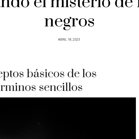
do el misterio de 
negros
POSTED
ABRIL 18, 2023
ON
ptos básicos de los
érminos sencillos