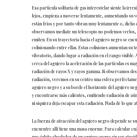
Esa partícula solitaria de gas interestelar siente la irr
lejos, empieza a moverse lentamente, aumentando su vel
están fríos y por tanto vibran muy lentamente o, dicho
observamos mediate un telescopio no podemos verlos, pe
emiten. En su trayectoria hacia el agujero negro se enc
colisionando entre ellas. Estas colisiones aumentan su 
vibratorio, dando lugar a radiación en el rango visible.
cerca del agujero la aceleración de las partículas es m
radiación de rayos X y rayos gamma. Si observamos desd
radiación, veremos en su centro una esfera perfectame
agujero negro y a su borde el horizonte del agujero neg
y encontrarse más calientes, emitiendo radiación de aún
ni siquiera deja escapar esta radiación. Nada de lo que a
La fuerza de atracción del agujero negro depende se su
encuentre allí tiene una masa enorme. Para calcular cu
una órbita alrededor de un agujero negro sin ser atraíd