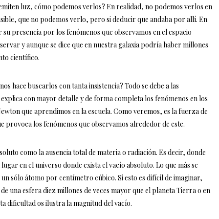
no emiten luz, cómo podemos verlos? En realidad, no podemos verlos en
isible, que no podemos verlo, pero si deducir que andaba por allí. En
ir su presencia por los fenómenos que observamos en el espacio
bservar y aunque se dice que en nuestra galaxia podría haber millones
to científico.
os hace buscarlos con tanta insistencia? Todo se debe a las
e explica con mayor detalle y de forma completa los fenómenos en los
 Newton que aprendimos en la escuela. Como veremos, es la fuerza de
 que provoca los fenómenos que observamos alrededor de este.
luto como la ausencia total de materia o radiación. Es decir, donde
ugar en el universo donde exista el vacío absoluto. Lo que más se
n sólo átomo por centímetro cúbico. Si esto es difícil de imaginar,
e una esfera diez millones de veces mayor que el planeta Tierra o en
ta dificultad os ilustra la magnitud del vacío.