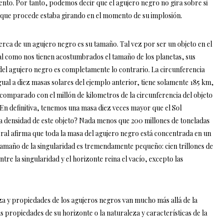
nto. Por tanto, podemos decir que el agujero negro no gira sobre si
a que procede estaba girando en el momento de su implosión.
erca de un agujero negro es su tamaño. Tal vez por ser un objeto en el
al como nos tienen acostumbrados el tamaño de los planetas, sus
o del agujero negro es completamente lo contrario. La circunferencia
ual a diez masas solares del ejemplo anterior, tiene solamente 185 km,
 comparado con el millón de kilometros de la circunferencia del objeto
 En definitiva, tenemos una masa diez veces mayor que el Sol
a densidad de este objeto? Nada menos que 200 millones de toneladas
eral afirma que toda la masa del agujero negro está concentrada en un
tamaño de la singularidad es tremendamente pequeño: cien trillones de
re la singularidad y el horizonte reina el vacío, excepto las
leza y propiedades de los agujeros negros van mucho más allá de la
as propiedades de su horizonte o la naturaleza y características de la