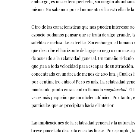
embargo, es una esfera perfecta, sin ningún abombamie
mismo. No sabemos por el momento si las estrella de l
Otro de las características que nos pueden interesar ac
espacio podamos pensar que se trata de algo grande, t
satélites e incluso las estrellas. Sin embargo, el tamañ
que describe el horizonte del agujero negro con masa ig
de acuerdo a la relatividad general. Un tamaño ridiculo
que gira a toda velocidad para escapar de su atracción.
concentrada en un área de menos de 200 km. ¿Cual es l
por centímetro cúbico! Pero es más. La relatividad gen
minúsculo punto en su centro llamado
singularidad.
El 
veces más pequeño que un núcleo atómico. Por tanto, ent
partículas que se precipitan hacia el interior.
Las implicaciones de la relatividad general y la natura
breve pincelada descrita en estas líneas. Por ejemplo, l