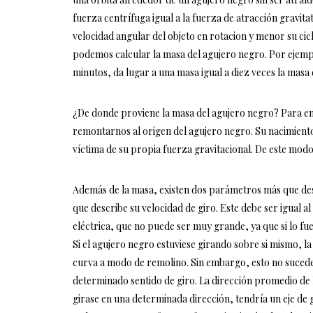
fuerza centrífuga igual a la fuerza de atracción gravita
velocidad angular del objeto en rotacion y menor su cic
podemos calcular la masa del agujero negro. Por ejemplo
minutos, da lugar a una masa igual a diez veces la masa 
¿De donde proviene la masa del agujero negro? Para 
remontarnos al origen del agujero negro. Su nacimiento
víctima de su propia fuerza gravitacional. De este modo,
Además de la masa, existen dos parámetros más que de
que describe su velocidad de giro. Este debe ser igual al
eléctrica, que no puede ser muy grande, ya que si lo fu
Si el agujero negro estuviese girando sobre si mismo, la
curva a modo de remolino. Sin embargo, esto no sucede
determinado sentido de giro. La dirección promedio de la
girase en una determinada dirección, tendría un eje de