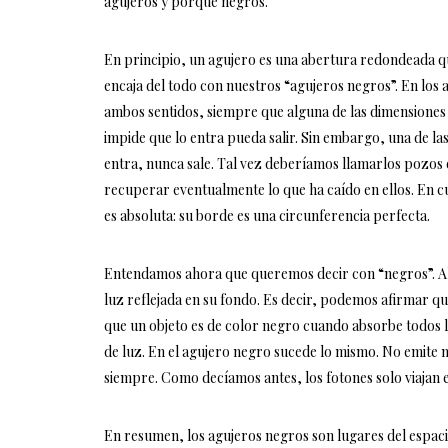
agujeros y porque negros.
En principio, un agujero es una abertura redondeada que
encaja del todo con nuestros “agujeros negros”. En los 
ambos sentidos, siempre que alguna de las dimensiones 
impide que lo entra pueda salir. Sin embargo, una de la
entra, nunca sale. Tal vez deberíamos llamarlos pozos
recuperar eventualmente lo que ha caído en ellos. En c
es absoluta: su borde es una circunferencia perfecta.
Entendamos ahora que queremos decir con “negros”. Al 
luz reflejada en su fondo. Es decir, podemos afirmar q
que un objeto es de color negro cuando absorbe todos l
de luz. En el agujero negro sucede lo mismo. No emite 
siempre. Como decíamos antes, los fotones solo viajan en 
En resumen, los agujeros negros son lugares del espac