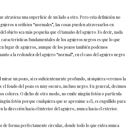
 atraviesa una superficie de un lado a otro. Pero esta definición no
agujeros u orificios “normales”, las cosas pueden atravesarlos en
del objeto sea más pequeña que el tamaño del agujero. Es decir, nada
s características fundamentales de los agujeros negros es que lo que
 en lugar de agujeros, aunque de los pozos también podemos
uanto a la redondez del agujero “normal”, en el caso del agujero negro
mirar un pozo, si es suficientemente profundo, ni siquiera veremos la
ue el fondo del pozo es muy oscuro, incluso negro. En general, decimos
os colores. O dicho de otro modo, no emite ningún fotón o partícula
ningún fotón porque cualquiera que se aproxime a él, es engullido para
la dirección hacia el interior del agujero, nunca hacia el exterior.
io de forma perfectamente circular, donde todo lo que entra nunca