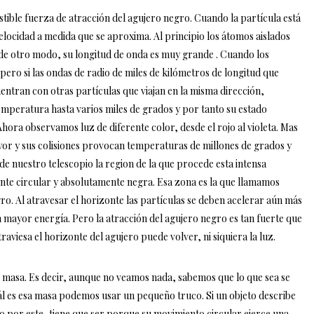
esistible fuerza de atracción del agujero negro. Cuando la partícula está
ocidad a medida que se aproxima. Al principio los átomos aislados
 de otro modo, su longitud de onda es muy grande . Cuando los
ro si las ondas de radio de miles de kilómetros de longitud que
uentran con otras partículas que viajan en la misma dirección,
temperatura hasta varios miles de grados y por tanto su estado
 Ahora observamos luz de diferente color, desde el rojo al violeta. Mas
ayor y sus colisiones provocan temperaturas de millones de grados y
e nuestro telescopio la region de la que procede esta intensa
nte circular y absolutamente negra. Esa zona es la que llamamos
ro. Al atravesar el horizonte las partículas se deben acelerar aún más
 mayor energía. Pero la atracción del agujero negro es tan fuerte que
traviesa el horizonte del agujero puede volver, ni siquiera la luz.
 masa. Es decir, aunque no veamos nada, sabemos que lo que sea se
ál es esa masa podemos usar un pequeño truco. Si un objeto describe
o por este, tiene que ser porque su movimiento circular ejerce una